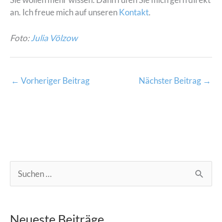
an. Ich freue mich auf unseren
Kontakt
.
Foto:
Julia Völzow
←
Vorheriger Beitrag
Nächster Beitrag
→
S
u
c
Neueste Beiträge
h