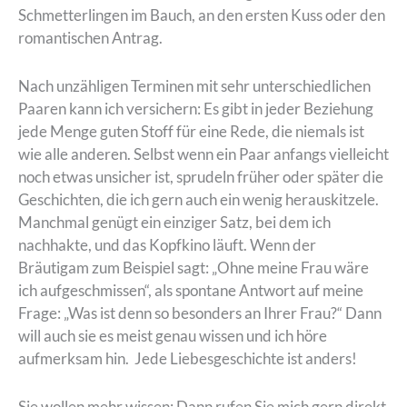
Schmetterlingen im Bauch, an den ersten Kuss oder den
romantischen Antrag.
Nach unzähligen Terminen mit sehr unterschiedlichen
Paaren kann ich versichern: Es gibt in jeder Beziehung
jede Menge guten Stoff für eine Rede, die niemals ist
wie alle anderen. Selbst wenn ein Paar anfangs vielleicht
noch etwas unsicher ist, sprudeln früher oder später die
Geschichten, die ich gern auch ein wenig herauskitzele.
Manchmal genügt ein einziger Satz, bei dem ich
nachhakte, und das Kopfkino läuft. Wenn der
Bräutigam zum Beispiel sagt: „Ohne meine Frau wäre
ich aufgeschmissen“, als spontane Antwort auf meine
Frage: „Was ist denn so besonders an Ihrer Frau?“ Dann
will auch sie es meist genau wissen und ich höre
aufmerksam hin. Jede Liebesgeschichte ist anders!
Sie wollen mehr wissen: Dann rufen Sie mich gern direkt