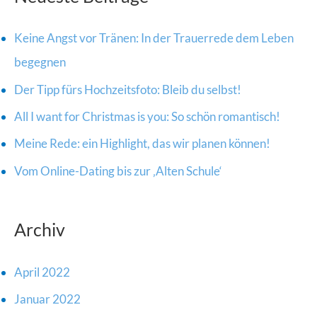
e
Keine Angst vor Tränen: In der Trauerrede dem Leben
n
begegnen
n
Der Tipp fürs Hochzeitsfoto: Bleib du selbst!
a
All I want for Christmas is you: So schön romantisch!
c
h
Meine Rede: ein Highlight, das wir planen können!
:
Vom Online-Dating bis zur ‚Alten Schule‘
Archiv
April 2022
Januar 2022